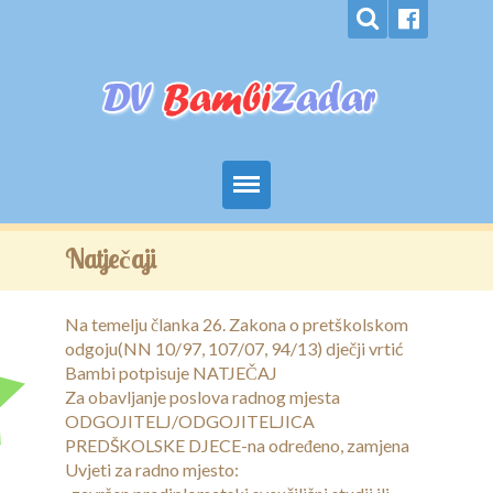
Home
Natječaji
O nama
Na temelju članka 26. Zakona o pretškolskom
Programi
odgoju(NN 10/97, 107/07, 94/13) dječji vrtić
Bambi potpisuje NATJEČAJ
Upisi
Za obavljanje poslova radnog mjesta
ODGOJITELJ/ODGOJITELJICA
Naše slike
PREDŠKOLSKE DJECE-na određeno, zamjena
Uvjeti za radno mjesto:
Kontakti