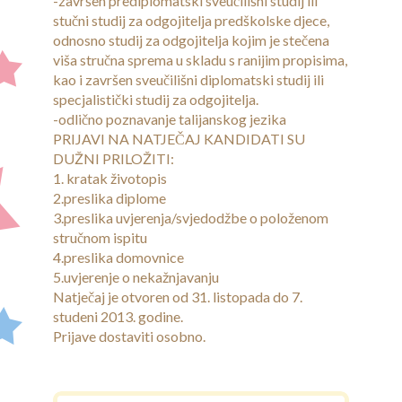
-završen prediplomatski sveučilišni studij ili
stučni studij za odgojitelja predškolske djece,
Popis zaposlenih
odnosno studij za odgojitelja kojim je stečena
viša stručna sprema u skladu s ranijim propisima,
Natječaji
kao i završen sveučilišni diplomatski studij ili
specjalistički studij za odgojitelja.
Jaslice
-odlično poznavanje talijanskog jezika
PRIJAVI NA NATJEČAJ KANDIDATI SU
DUŽNI PRILOŽITI:
1. kratak životopis
2.preslika diplome
3.preslika uvjerenja/svjedodžbe o položenom
stručnom ispitu
4.preslika domovnice
5.uvjerenje o nekažnjavanju
Natječaj je otvoren od 31. listopada do 7.
studeni 2013. godine.
Prijave dostaviti osobno.